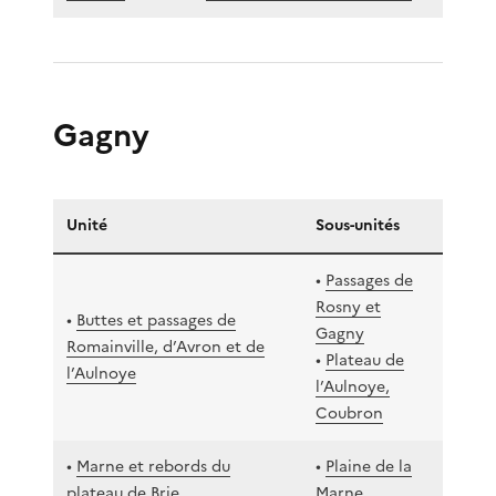
Gagny
Unité
Sous-unités
•
Passages de
Rosny et
•
Buttes et passages de
Gagny
Romainville, d’Avron et de
•
Plateau de
l’Aulnoye
l’Aulnoye,
Coubron
•
Marne et rebords du
•
Plaine de la
plateau de Brie
Marne