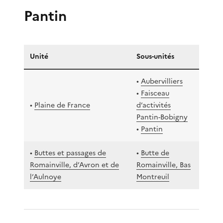
Pantin
Unité
Sous-unités
•
Aubervilliers
•
Faisceau
•
Plaine de France
d’activités
Pantin-Bobigny
•
Pantin
•
Buttes et passages de
•
Butte de
Romainville, d’Avron et de
Romainville, Bas
l’Aulnoye
Montreuil