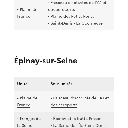
•
Faisceau d’activités de l’A1 et
•
Plaine de
des aéroports
France
•
Plaine des Petits Ponts
•
Saint-Denis - La Courneuve
Épinay-sur-Seine
Unité
Sous-unités
•
Plaine de
•
Faisceau d’activités de l’A1 et
France
des aéroports
•
Franges de
•
Épinay et la butte Pinson
la Seine
•
La Seine de l’Île-Saint-Denis