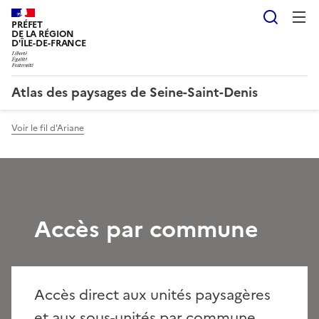
Reche
PRÉFET
DE LA RÉGION
D'ÎLE-DE-FRANCE
Atlas des paysages de Seine-Saint-Denis
Voir le fil d'Ariane
Accès par commune
Accès direct aux unités paysagères
et aux sous-unités par commune.