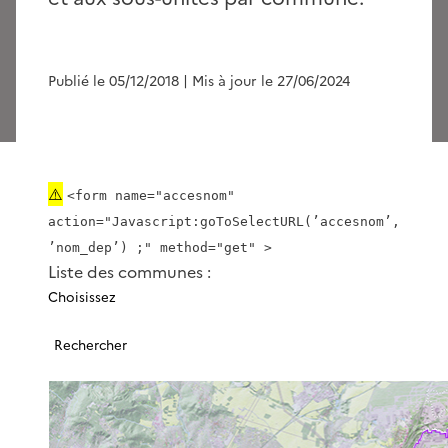
Publié le 05/12/2018
| Mis à jour le 27/06/2024
⚠️
<form name="accesnom"
action="Javascript:goToSelectURL(’accesnom’,
’nom_dep’) ;" method="get" >
Liste des communes :