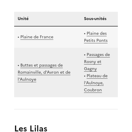
Unité
Sous-unités
•
Plaine des
•
Plaine de France
Petits Ponts
•
Passages de
Rosny et
•
Buttes et passages de
Gagny
Romainville, d’Avron et de
•
Plateau de
l’Aulnoye
l’Aulnoye,
Coubron
Les Lilas