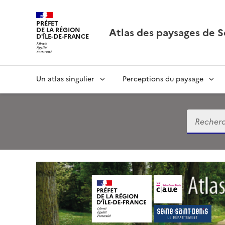
PRÉFET
Atlas des paysages de S
DE LA RÉGION
D'ÎLE-DE-FRANCE
Un atlas singulier
Perceptions du paysage
Recherch
A
t
l