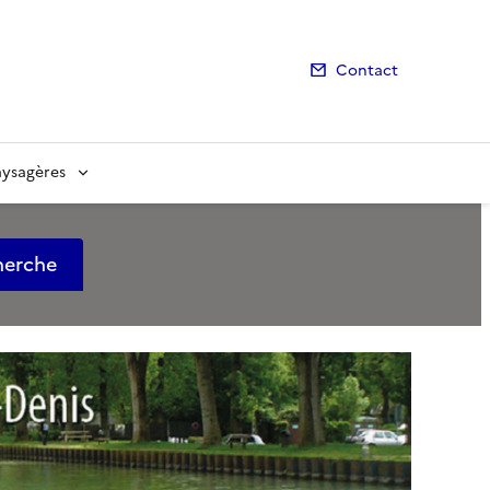
Contact
aysagères
herche