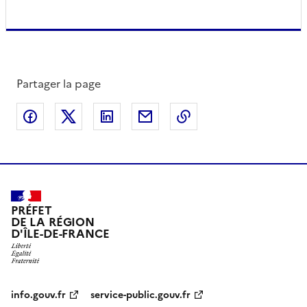
Partager la page
Partager sur Facebook
Partager sur X
Partager sur LinkedIn
Partager par email
Copier le lien de la 
PRÉFET
DE LA RÉGION
D'ÎLE-DE-FRANCE
info.gouv.fr
service-public.gouv.fr